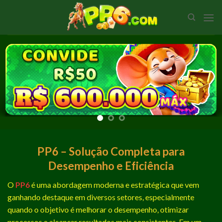
Skip
to
content
PP6 – Solução Completa para
Desempenho e Eficiência
O
PP6
é uma abordagem moderna e estratégica que vem
ganhando destaque em diversos setores, especialmente
quando o objetivo é melhorar o desempenho, otimizar
processos e alcançar resultados mais consistentes. Em um